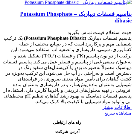
پتاسیم فسفات دیبازیک – Potassium Phosphate
dibasic
جهت استعلام قیمت تماس بگیرید.
پتاسیم فسفات دیبازیک
(Potassium Phosphate Dibasic)
یک ترکیب
شیمیایی مهم و پرکاربرد است که در صنایع مختلف از جمله
کشاورزی، شیمی، داروسازی و تصفیه آب استفاده می‌شود. این
ترکیب از دو یون پتاسیم (K⁺) و فسفات (PO₄²⁻) تشکیل شده و
به‌عنوان منبعی غنی از پتاسیم و فسفر عمل می‌کند. پتاسیم فسفات
دیباسیک معمولاً به‌صورت پودر یا کریستال‌های سفید رنگ در
دسترس است و به‌راحتی در آب حل می‌شود. این ترکیب به‌ویژه در
کشت گیاهان برای تأمین مواد مغذی ضروری، در فرایندهای
شیمیایی به‌عنوان ماده پیش‌ساز، و در داروسازی به‌عنوان ماده
افزودنی در تهیه محلول‌های تزریقی و بافرها کاربرد دارد. استفاده از
پتاسیم فسفات دیباسیک به بهبود رشد گیاهان، تنظیم pH محیط‌های
آبی و تولید مواد شیمیایی با کیفیت بالا کمک می‌کند.
اطلاعات بیشتر
مشاهده سریع
راه های ارتباطی
آدرس شرکت: