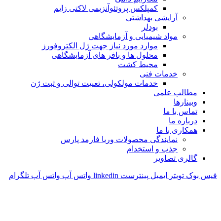
کمپلکس پروتئوآنزیمی لاکتی زایم
آرایشی بهداشتی
بودلر
مواد شیمیایی و آزمایشگاهی
موارد مورد نیاز جهت ژل الکتروفورز
محلول ها و بافر های آزمایشگاهی
محیط کشت
خدمات فنی
خدمات مولکولی، تعییت توالی و ثبت ژن
مطالب علمی
وبینارها
تماس با ما
درباره ما
همکاری با ما
نمایندگی محصولات وریا فارمد پارس
جذب و استخدام
گالری تصاویر
فیس بوک
تویتر
ایمیل
پینترست
linkedin
واتس آپ
واتس آپ
تلگرام