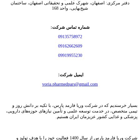
دفتر مركزی: اصفهان، شهرک علمی و تحقیقاتی اصفهان، ساختمان
شیخ‌بهایی، واحد 168
شماره تماس شرکت:
09135758972
09162662609
09919955230
ایمیل شرکت:
voria.pharmedpars@gmail.com
بسیار خرسندیم که در شرکت وریا فارمد پارس، با تکیه بر دانش روز و
تیمی متخصص، در خدمت توسعه علمی و تأمین نیازهای حوزه‌های دارویی،
پزشکی و غذایی کشور عزیزمان ایران هستیم.
شرکت وریا فارمد پارس از سال 1400 فعالیت خود را با هدف تولید و