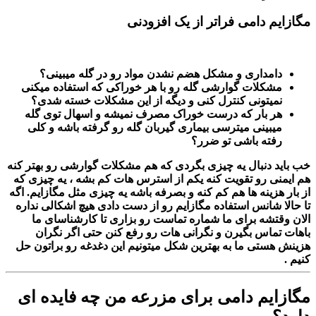
مگازایم دامی فراتر از یک افزودنی
دامداری و مشکل هضم نشدن مواد رو در گله میبینی؟
مشکلات گوارشی گله رو با هر خوراکی که استفاده میکنی
نمیتونی کنترل کنی و دیگه از این مشکلات خسته شدی؟
هر بار که درست خوراک مصرف نمیشه و اسهال توی گله
میبینی میترسی بیماری گیربان گله رو گرفته باشه و کلی
رفته باشی تو ضرر؟
خب باید دنبال یه چیزی بگردی که هم مشکلات گوارشی رو بهتر کنه
هم ایمنی رو تقویت کنه یکم از استرس هات کم بشه ، یه چیزی که
از بار هزینه ها هم کم کنه و بصرفه باشه یه چیزی مثل مگازایم. اگه
تا حالا شانس استفاده مگازایم رو از دست دادی هیچ اشکالی نداره
الان وقتشه برای ما شماره تماست رو بزاری تا کارشناسای ما
باهات تماس بگیرن و نگرانی هات رو رفع کنن حتی اگر نگران
هزینش هستی ما به بهترین شکل میتونیم این دغدغه رو براتون حل
کنیم .
مگازایم دامی برای مزرعه من چه فایده ای