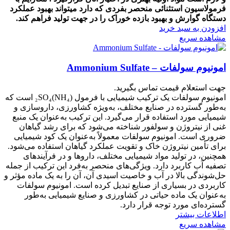
فرمولاسیون استثنائی منحصر بفردی که دارد میتواند بهبود عملکرد
دستگاه گوارش و بهبود بازده خوراک را در جهت تولید فراهم کند.
افزودن به سبد خرید
مشاهده سریع
امونیوم سولفات – Ammonium Sulfate
جهت استعلام قیمت تماس بگیرید.
امونیوم سولفات یک ترکیب شیمیایی با فرمول (NH₄)₂SO₄ است که
به‌طور گسترده در صنایع مختلف، به‌ویژه کشاورزی، داروسازی و
شیمیایی مورد استفاده قرار می‌گیرد. این ترکیب به‌عنوان یک منبع
غنی از نیتروژن و سولفور شناخته می‌شود که برای رشد گیاهان
ضروری است. امونیوم سولفات معمولاً به‌عنوان یک کود شیمیایی
برای تأمین نیتروژن خاک و تقویت عملکرد گیاهان استفاده می‌شود.
همچنین، در تولید مواد شیمیایی مختلف، داروها و در فرآیندهای
تصفیه آب کاربرد دارد. ویژگی‌های منحصر به‌فرد این ترکیب از جمله
حل‌شوندگی بالا در آب و خاصیت اسیدی آن، آن را به یک ماده مؤثر و
کاربردی در بسیاری از صنایع تبدیل کرده است. امونیوم سولفات
به‌عنوان یک ماده حیاتی در کشاورزی و صنایع شیمیایی به‌طور
گسترده‌ای مورد توجه قرار دارد.
اطلاعات بیشتر
مشاهده سریع