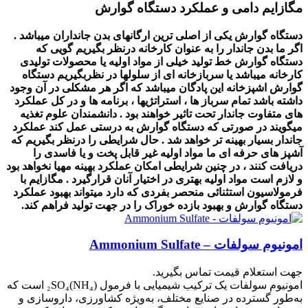
مگازایم دامی و عملکرد دستگاه گوارش
دستگاه گوارش یکی از اصلی ترین ارگانهای بدن جانداران میباشد .
اگر ما بدن جاندار را به عنوان کارخانه درنظر بگیریم گویی که
دستگاه گوارش خط تولید خیلی از مواد اولیه یا محصولات تولیدی
کارخانه میباشد یا سربازخانه ای از سلولها در نظربگیریم دستگاه
گوارش اشپزخانه این پادگان میباشد که اگر هر مشکلی در آن وجود
داشته باشد تمام سرباز ها ، استراتژیها ، برنامه ها و در کل عملکرد
های متفاوت جاندار تحت تاثیر خواهند بود .
دانشمندان علوم تغذیه
میگویند در صورتی که دستگاه گوارش به درستی عمل کند عملکرد
جاندار بسیار بهینه تر خواهد شد .
حال شرایطی را درنظر بگیریم که
آشپز های حرفه ای ما مواد اولیه غیر قابل پخت و یا فاسدی را
دریافت کنند ، در چنین شرایطی امکان عملکرد بهینه مهیا نخواهد بود
و لازم است مواد اولیه بهتری در اختیار آنان قرارگیرد .
مگازایم با
فرمولاسیون استثنائی منحصر بفردی که دارد میتواند بهبود عملکرد
دستگاه گوارش و بهبود بازده خوراک را در جهت تولید فراهم کند.
امونیوم سولفات – Ammonium Sulfate
جهت استعلام قیمت تماس بگیرید.
امونیوم سولفات یک ترکیب شیمیایی با فرمول (NH₄)₂SO₄ است که
به‌طور گسترده در صنایع مختلف، به‌ویژه کشاورزی، داروسازی و