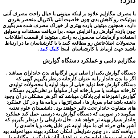
دارد؟
با مصرف مگازایم علاوه بر اینکه میتونی با خیال راحت مصرف آنتی
بیوتیکت رو کاهش بدی چون خاصیت آنتی باکتریال منحصر بفردی
داره ، همچنین میتونی بازده بهتری از خوراک مصرف شده هم بگیری
چون بازده گوارش رو افزایش میده .
برا دریافت مستندات و سوابق
استفاده و آزمایشات محصول به راحتی میتونید از قسمت اطلاعات
محصولات اطلاعاتش رو مطالعه کنید یا با کارشناسان ما در ارتباط
باشید جهت ارتباط با کارشناسان اینجا
کلیک کنید
.
مگازایم دامی و عملکرد دستگاه گوارش
دستگاه گوارش یکی از اصلی ترین ارگانهای بدن جانداران میباشد .
اگر ما بدن جاندار را به عنوان کارخانه درنظر بگیریم گویی که
دستگاه گوارش خط تولید خیلی از مواد اولیه یا محصولات تولیدی
کارخانه میباشد یا سربازخانه ای از سلولها در نظربگیریم دستگاه
گوارش اشپزخانه این پادگان میباشد که اگر هر مشکلی در آن وجود
داشته باشد تمام سرباز ها ، استراتژیها ، برنامه ها و در کل عملکرد
های متفاوت جاندار تحت تاثیر خواهند بود .
دانشمندان علوم تغذیه
میگویند در صورتی که دستگاه گوارش به درستی عمل کند عملکرد
جاندار بسیار بهینه تر خواهد شد .
حال شرایطی را درنظر بگیریم که
آشپز های حرفه ای ما مواد اولیه غیر قابل پخت و یا فاسدی را
دریافت کنند ، در چنین شرایطی امکان عملکرد بهینه مهیا نخواهد بود
و لازم است مواد اولیه بهتری در اختیار آنان قرارگیرد .
مگازایم با