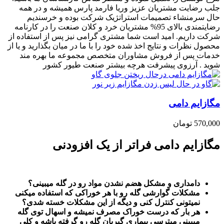
جلب رضایت مشتریان عزیز وریا فارمد پارس همیشه و در همه
حال سرمنشاء تصمیمات استراتژیک شرکت بوده و خرسندیم
رضایتمندی بالای 95% مشتریان خرد و کلان صنعت را در کارنامه
شرکت داریم. امید است شما مشتری گرامی نیز پس از استفاده از
محصول نظرات و نتایج اخذ شده خود را با ما در میان بگذارید و یا از
خدمات پس از فروش مشاوران متخصص مجموعه ما بهره مند
شوید . آرزوی پیشرفت هرچه بیشتر صنعت طیور کشور
مگازایم دامی
570,000
تومان
مگازایم دامی فراتر از یک افزودنی
دامداری و مشکل هضم نشدن مواد رو در گله میبینی؟
مشکلات گوارشی گله رو با هر خوراکی که استفاده میکنی
نمیتونی کنترل کنی و دیگه از این مشکلات خسته شدی؟
هر بار که درست خوراک مصرف نمیشه و اسهال توی گله
میبینی میترسی بیماری گیربان گله رو گرفته باشه و کلی