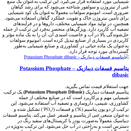
شیمیایی مورد استفاده قرار می‌گیرد. این ترکیب به‌عنوان یک منبع
غنی از نیتروژن و سولفور شناخته می‌شود که برای رشد گیاهان
ضروری است. امونیوم سولفات معمولاً به‌عنوان یک کود شیمیایی
برای تأمین نیتروژن خاک و تقویت عملکرد گیاهان استفاده می‌شود.
همچنین، در تولید مواد شیمیایی مختلف، داروها و در فرآیندهای
تصفیه آب کاربرد دارد. ویژگی‌های منحصر به‌فرد این ترکیب از جمله
حل‌شوندگی بالا در آب و خاصیت اسیدی آن، آن را به یک ماده مؤثر و
کاربردی در بسیاری از صنایع تبدیل کرده است. امونیوم سولفات
به‌عنوان یک ماده حیاتی در کشاورزی و صنایع شیمیایی به‌طور
گسترده‌ای مورد توجه قرار دارد.
پتاسیم فسفات دیبازیک – Potassium Phosphate
dibasic
جهت استعلام قیمت تماس بگیرید.
پتاسیم فسفات دیبازیک
(Potassium Phosphate Dibasic)
یک ترکیب
شیمیایی مهم و پرکاربرد است که در صنایع مختلف از جمله
کشاورزی، شیمی، داروسازی و تصفیه آب استفاده می‌شود. این
ترکیب از دو یون پتاسیم (K⁺) و فسفات (PO₄²⁻) تشکیل شده و
به‌عنوان منبعی غنی از پتاسیم و فسفر عمل می‌کند. پتاسیم فسفات
دیباسیک معمولاً به‌صورت پودر یا کریستال‌های سفید رنگ در
دسترس است و به‌راحتی در آب حل می‌شود. این ترکیب به‌ویژه در