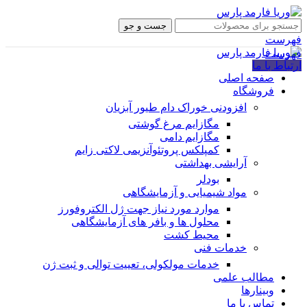
جست و جو
فهرست
فهرست
ارتباط با ما
صفحه اصلی
فروشگاه
افزودنی خوراک دام طیور آبزیان
مگازایم مرغ گوشتی
مگازایم دامی
کمپلکس پروتئوآنزیمی لاکتی زایم
آرایشی بهداشتی
بودلر
مواد شیمیایی و آزمایشگاهی
موارد مورد نیاز جهت ژل الکتروفورز
محلول ها و بافر های آزمایشگاهی
محیط کشت
خدمات فنی
خدمات مولکولی، تعییت توالی و ثبت ژن
مطالب علمی
وبینارها
تماس با ما