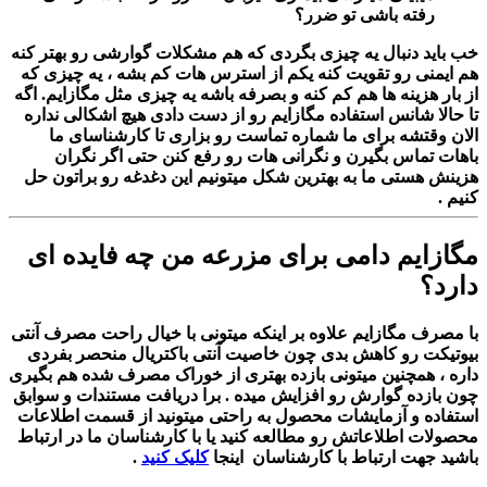
رفته باشی تو ضرر؟
خب باید دنبال یه چیزی بگردی که هم مشکلات گوارشی رو بهتر کنه
هم ایمنی رو تقویت کنه یکم از استرس هات کم بشه ، یه چیزی که
از بار هزینه ها هم کم کنه و بصرفه باشه یه چیزی مثل مگازایم. اگه
تا حالا شانس استفاده مگازایم رو از دست دادی هیچ اشکالی نداره
الان وقتشه برای ما شماره تماست رو بزاری تا کارشناسای ما
باهات تماس بگیرن و نگرانی هات رو رفع کنن حتی اگر نگران
هزینش هستی ما به بهترین شکل میتونیم این دغدغه رو براتون حل
کنیم .
مگازایم دامی برای مزرعه من چه فایده ای
دارد؟
با مصرف مگازایم علاوه بر اینکه میتونی با خیال راحت مصرف آنتی
بیوتیکت رو کاهش بدی چون خاصیت آنتی باکتریال منحصر بفردی
داره ، همچنین میتونی بازده بهتری از خوراک مصرف شده هم بگیری
چون بازده گوارش رو افزایش میده .
برا دریافت مستندات و سوابق
استفاده و آزمایشات محصول به راحتی میتونید از قسمت اطلاعات
محصولات اطلاعاتش رو مطالعه کنید یا با کارشناسان ما در ارتباط
باشید جهت ارتباط با کارشناسان اینجا
کلیک کنید
.