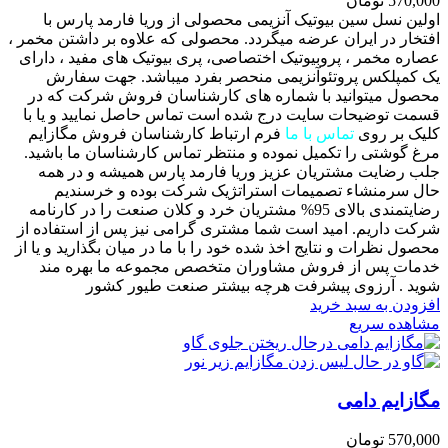
570,000
تومان
اولین نسل سین بیوتیک آنزیمی محصولی از وریا فارمد پارس با
افتخار در ایران عرضه میگردد. محصولی که علاوه بر داشتن مخمر ،
عصاره مخمر ، پروبیوتیک اختصاصی، پری بیوتیک های مفید ، دارای
یک کمپلکس پروتئوآنزیمی منحصر بفرد میباشد. جهت سفارش
محصول میتوانید با شماره های کارشناسان فروش شرکت که در
قسمت توضیحات سایت درج شده است تماس حاصل نمایید و یا با
کلیک بر روی
تماس با ما
فرم ارتباط کارشناسان فروش مگازایم
مرغ گوشتی را تکمیل نموده و منتظر تماس کارشناسان ما باشید.
جلب رضایت مشتریان عزیز وریا فارمد پارس همیشه و در همه
حال سرمنشاء تصمیمات استراتژیک شرکت بوده و خرسندیم
رضایتمندی بالای 95% مشتریان خرد و کلان صنعت را در کارنامه
شرکت داریم. امید است شما مشتری گرامی نیز پس از استفاده از
محصول نظرات و نتایج اخذ شده خود را با ما در میان بگذارید و یا از
خدمات پس از فروش مشاوران متخصص مجموعه ما بهره مند
شوید . آرزوی پیشرفت هرچه بیشتر صنعت طیور کشور
افزودن به سبد خرید
مشاهده سریع
مگازایم دامی
570,000
تومان