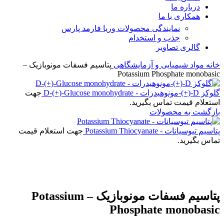
درباره ما
همکاری با ما
نمایندگی محصولات وریا فارمد پارس
جذب و استخدام
گالری تصاویر
خانه
مواد شیمیایی و آزمایشگاهی
پتاسیم فسفات مونوبازیک –
Potassium Phosphate monobasic
گلوکز D-(+)-مونوهیدرات - D-(+)-Glucose monohydrate
جهت
استعلام قیمت تماس بگیرید.
بازگشت به محصولات
پتاسیم تیوسیانات - Potassium Thiocyanate
جهت استعلام قیمت
تماس بگیرید.
برای بزرگنمایی کلیک کنید
پتاسیم فسفات مونوبازیک – Potassium
Phosphate monobasic