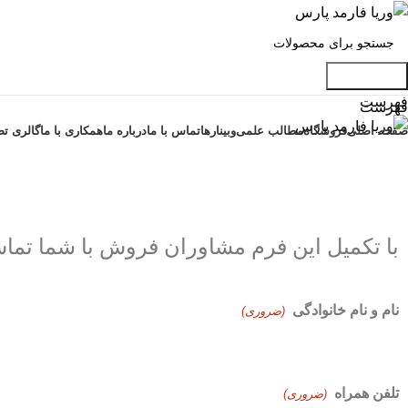
جست و جو
فهرست
فهرست
صفحه اصلی
فروشگاه
مطالب علمی
وبینارها
تماس با ما
درباره ما
همکاری با ما
گالری تص
با تکمیل این فرم مشاوران فروش با شما تماس
نام و نام خانوادگی
(ضروری)
تلفن همراه
(ضروری)