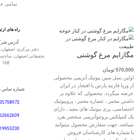
تمامی حق
راه های ارت
آدرس شرک
دفتر مركزی: اصفهان،
مگازایم مرغ گوشتی
تحقیقاتی اصفهان، ساختما
168
570,000
تومان
اولین نسل سین بیوتیک آنزیمی محصولی
از وریا فارمد پارس با افتخار در ایران
شماره تماس 
عرضه میگردد. محصولی که علاوه بر
داشتن مخمر ، عصاره مخمر ، پروبیوتیک
35758972
اختصاصی، پری بیوتیک های مفید ، دارای
62662609
یک کمپلکس پروتئوآنزیمی منحصر بفرد
میباشد. جهت سفارش محصول میتوانید
19955230
با شماره های کارشناسان فروش