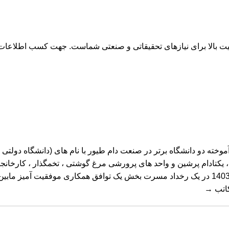
فیت بالا برای نیازهای تحقیقاتی و صنعتی شماست. جهت کسب اطلاعات
وخته دو دانشگاه برتر در صنعت دام طیور با نام های (دانشگاه دولت
، یکتادام پرشین و واحد های پرورشی مرغ گوشتی ، تخمگذار ، کارخا
پرورش واحد های شخصی نیز در رزومه ایشان یافت میشود . در سال 1403 در یک رخداد مسرت بخش یک 
اتب
→