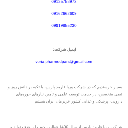
09135758972
09162662609
09919955230
ایمیل شرکت:
voria.pharmedpars@gmail.com
بسیار خرسندیم که در شرکت وریا فارمد پارس، با تکیه بر دانش روز و
تیمی متخصص، در خدمت توسعه علمی و تأمین نیازهای حوزه‌های
دارویی، پزشکی و غذایی کشور عزیزمان ایران هستیم.
شرکت وریا فارمد پارس از سال 1400 فعالیت خود را با هدف تولید و