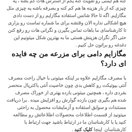
کنه هم ایمنی رو تقویت کنه یکم از استرس هات کم بشه ، یه
چیزی که از بار هزینه ها هم کم کنه و بصرفه باشه یه چیزی مثل
مگازایم. اگه تا حالا شانس استفاده مگازایم رو از دست دادی
هیچ اشکالی نداره الان وقتشه برای ما شماره تماست رو بزاری
تا کارشناسای ما باهات تماس بگیرن و نگرانی هات رو رفع کنن
حتی اگر نگران هزینش هستی ما به بهترین شکل میتونیم این
دغدغه رو براتون حل کنیم .
مگازایم دامی برای مزرعه من چه فایده
ای دارد؟
با مصرف مگازایم علاوه بر اینکه میتونی با خیال راحت مصرف
آنتی بیوتیکت رو کاهش بدی چون خاصیت آنتی باکتریال منحصر
بفردی داره ، همچنین میتونی بازده بهتری از خوراک مصرف
شده هم بگیری چون بازده گوارش رو افزایش میده .
برا دریافت
مستندات و سوابق استفاده و آزمایشات محصول به راحتی
میتونید از قسمت اطلاعات محصولات اطلاعاتش رو مطالعه
کنید یا با کارشناسان ما در ارتباط باشید جهت ارتباط با
کارشناسان اینجا
کلیک کنید
.