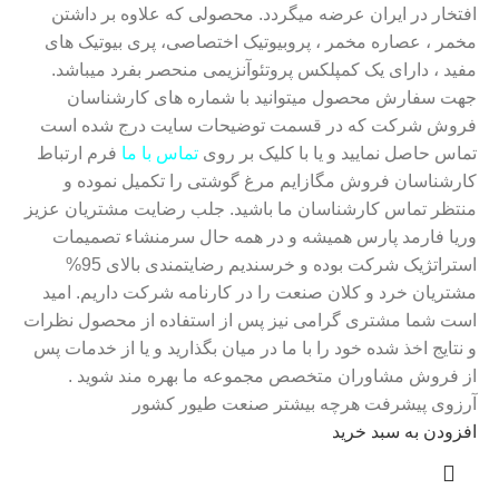
افتخار در ایران عرضه میگردد. محصولی که علاوه بر داشتن
مخمر ، عصاره مخمر ، پروبیوتیک اختصاصی، پری بیوتیک های
مفید ، دارای یک کمپلکس پروتئوآنزیمی منحصر بفرد میباشد.
جهت سفارش محصول میتوانید با شماره های کارشناسان
فروش شرکت که در قسمت توضیحات سایت درج شده است
تماس حاصل نمایید و یا با کلیک بر روی
تماس با ما
فرم ارتباط
کارشناسان فروش مگازایم مرغ گوشتی را تکمیل نموده و
منتظر تماس کارشناسان ما باشید. جلب رضایت مشتریان عزیز
وریا فارمد پارس همیشه و در همه حال سرمنشاء تصمیمات
استراتژیک شرکت بوده و خرسندیم رضایتمندی بالای 95%
مشتریان خرد و کلان صنعت را در کارنامه شرکت داریم. امید
است شما مشتری گرامی نیز پس از استفاده از محصول نظرات
و نتایج اخذ شده خود را با ما در میان بگذارید و یا از خدمات پس
از فروش مشاوران متخصص مجموعه ما بهره مند شوید .
آرزوی پیشرفت هرچه بیشتر صنعت طیور کشور
افزودن به سبد خرید