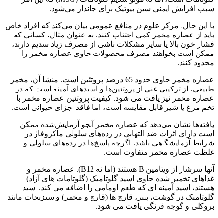
سبب افزایش ایمنی سین بیوتیک برای جاندار می‌شود.
با این حال، مرکز علوم در منافع عمومی بیان می‌کند که افراد خاص
باید از عصاره مخمر کمی اجتناب کنند. به عنوان مثال، کسانی که
فشار خون بالا یا سایر مشکلات ناشی از مصرف زیاد سدیم دارند،
ممکن است بخواهند مصرف محصولات حاوی عصاره مخمر را
محدود کنند.
عصاره مخمر حاوی حدود 65 درصد پروتئین است. منشا آن، مخمر
طبیعی، از ترکیبی غنی از پروتئین‌ها و اسیدهای آمینه است که در
عصاره مخمر نیز یافت می شود. کیفیت پروتئین عصاره مخمر با
تخم مرغ یا شیر قابل مقایسه است، اما فاقد اجزای حیوانی است.
یافته‌ها نشان می‌دهد که عصاره مخمر آبجو آزمایش‌شده ممکن
است دارای اثرات ضد التهابی در رده‌های سلولی ماکروفاژ در
شرایط آزمایشگاهی باشد، اگرچه پاسخ‌ها در رده‌های سلولی و
غلظت عصاره مخمر متفاوت است.
آنها سرشار از ویتامین B هستند (اما نه B12). عصاره مخمر و
غذاهای تخمیر شده حاوی اسید گلوتامیک (گلوتامات های آزاد)
هستند، اسید آمینه ای که طعم اومامی را اضافه می کند. اسید
گلوتامیک در گوشت، پنیر، قارچ ها (قارچ و مخمر) و سبزیجات مانند
بروکلی و گوجه فرنگی یافت می شود.