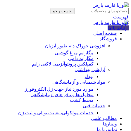
جست و جو
فهرست
فهرست
ارتباط با ما
صفحه اصلی
فروشگاه
افزودنی خوراک دام طیور آبزیان
مگازایم مرغ گوشتی
مگازایم دامی
کمپلکس پروتئوآنزیمی لاکتی زایم
آرایشی بهداشتی
بودلر
مواد شیمیایی و آزمایشگاهی
موارد مورد نیاز جهت ژل الکتروفورز
محلول ها و بافر های آزمایشگاهی
محیط کشت
خدمات فنی
خدمات مولکولی، تعییت توالی و ثبت ژن
مطالب علمی
وبینارها
تماس با ما