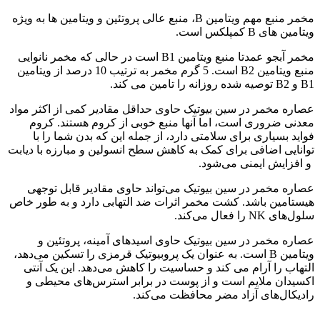
مخمر منبع مهم ویتامین B، منبع عالی پروتئین و ویتامین ها به ویژه
ویتامین های B کمپلکس است.
مخمر آبجو عمدتا منبع ویتامین B1 است در حالی که مخمر نانوایی
منبع ویتامین B2 است. 5 گرم مخمر به ترتیب 10 درصد از ویتامین
B1 و B2 توصیه شده روزانه را تامین می کند.
عصاره مخمر در سین بیوتیک حاوی حداقل مقادیر کمی از اکثر مواد
معدنی ضروری است، اما آنها منبع خوبی از کروم هستند. کروم
فواید بسیاری برای سلامتی دارد، از جمله این که بدن شما را با
توانایی اضافی برای کمک به کاهش سطح انسولین و مبارزه با دیابت
و افزایش ایمنی می‌شود.
عصاره مخمر در سین بیوتیک می‌تواند حاوی مقادیر قابل توجهی
هیستامین باشد. کشت مخمر اثرات ضد التهابی دارد و به طور خاص
سلول‌های NK را فعال می‌کند.
عصاره مخمر در سین بیوتیک حاوی اسیدهای آمینه، پروتئین و
ویتامین B است. به عنوان یک پروبیوتیک قرمزی را تسکین می‌دهد،
التهاب را آرام می کند و حساسیت را کاهش می‌دهد. این یک آنتی
اکسیدان ملایم است و از پوست در برابر استرس‌های محیطی و
رادیکال‌های آزاد مضر محافظت می‌کند.