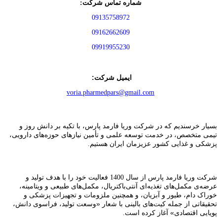
شماره تماس شرکت:
09135758972
09162662609
09919955230
ایمیل شرکت:
voria.pharmedpars@gmail.com
بسیار خرسندیم که در شرکت وریا فارمد پارس، با تکیه بر دانش روز و
تیمی متخصص، در خدمت توسعه علمی و تأمین نیازهای حوزه‌های دارویی،
پزشکی و غذایی کشور عزیزمان ایران هستیم.
شرکت وریا فارمد پارس از سال 1400 فعالیت خود را با هدف تولید و
عرضه‌ی مکمل‌های تغذیه‌ای آنتی‌باکتریال، مکمل‌های طبیعی و ویتامینه،
خوراک دام، طیور و آبزیان، و همچنین ملزومات و تجهیزات پزشکی و
«وسعت تولید، فراسوی دانش،
تحقیقاتی از جمله کیت‌های بالینی با شعار
پویایی اقتصادی»
آغاز کرده است.