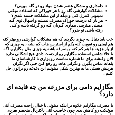
دامداری و مشکل هضم نشدن مواد رو در گله میبینی؟
مشکلات گوارشی گله رو با هر خوراکی که استفاده میکنی
نمیتونی کنترل کنی و دیگه از این مشکلات خسته شدی؟
هر بار که درست خوراک مصرف نمیشه و اسهال توی گله
میبینی میترسی بیماری گیربان گله رو گرفته باشه و کلی
رفته باشی تو ضرر؟
خب باید دنبال یه چیزی بگردی که هم مشکلات گوارشی رو بهتر کنه
هم ایمنی رو تقویت کنه یکم از استرس هات کم بشه ، یه چیزی که
از بار هزینه ها هم کم کنه و بصرفه باشه یه چیزی مثل مگازایم. اگه
تا حالا شانس استفاده مگازایم رو از دست دادی هیچ اشکالی نداره
الان وقتشه برای ما شماره تماست رو بزاری تا کارشناسای ما
باهات تماس بگیرن و نگرانی هات رو رفع کنن حتی اگر نگران
هزینش هستی ما به بهترین شکل میتونیم این دغدغه رو براتون حل
کنیم .
مگازایم دامی برای مزرعه من چه فایده ای
دارد؟
با مصرف مگازایم علاوه بر اینکه میتونی با خیال راحت مصرف آنتی
بیوتیکت رو کاهش بدی چون خاصیت آنتی باکتریال منحصر بفردی