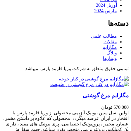
آوریل 2024
مارس 2024
دسته‌ها
مطالب علمی
مقالات
مگازایم
وبلاگ
وبینارها
تمامی حقوق متعلق به شرکت وریا فارمد پارس میباشد
مگازایم مرغ گوشتی
570,000
تومان
اولین نسل سین بیوتیک آنزیمی محصولی از وریا فارمد پارس با
افتخار در ایران عرضه میگردد. محصولی که علاوه بر داشتن مخمر ،
عصاره مخمر ، پروبیوتیک اختصاصی، پری بیوتیک های مفید ، دارای
یک کمپلکس پروتئوآنزیمی منحصر بفرد میباشد. جهت سفارش