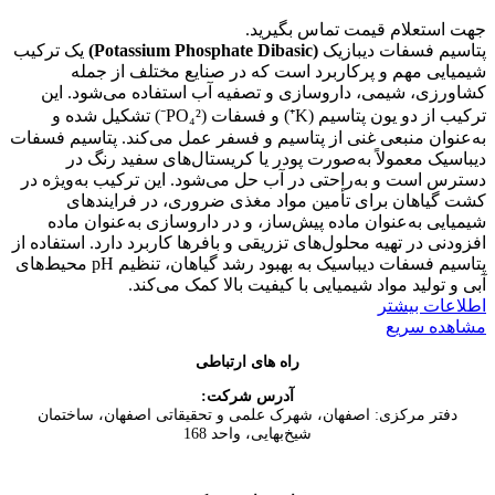
جهت استعلام قیمت تماس بگیرید.
پتاسیم فسفات دیبازیک
(Potassium Phosphate Dibasic)
یک ترکیب
شیمیایی مهم و پرکاربرد است که در صنایع مختلف از جمله
کشاورزی، شیمی، داروسازی و تصفیه آب استفاده می‌شود. این
ترکیب از دو یون پتاسیم (K⁺) و فسفات (PO₄²⁻) تشکیل شده و
به‌عنوان منبعی غنی از پتاسیم و فسفر عمل می‌کند. پتاسیم فسفات
دیباسیک معمولاً به‌صورت پودر یا کریستال‌های سفید رنگ در
دسترس است و به‌راحتی در آب حل می‌شود. این ترکیب به‌ویژه در
کشت گیاهان برای تأمین مواد مغذی ضروری، در فرایندهای
شیمیایی به‌عنوان ماده پیش‌ساز، و در داروسازی به‌عنوان ماده
افزودنی در تهیه محلول‌های تزریقی و بافرها کاربرد دارد. استفاده از
پتاسیم فسفات دیباسیک به بهبود رشد گیاهان، تنظیم pH محیط‌های
آبی و تولید مواد شیمیایی با کیفیت بالا کمک می‌کند.
اطلاعات بیشتر
مشاهده سریع
راه های ارتباطی
آدرس شرکت:
دفتر مركزی: اصفهان، شهرک علمی و تحقیقاتی اصفهان، ساختمان
شیخ‌بهایی، واحد 168