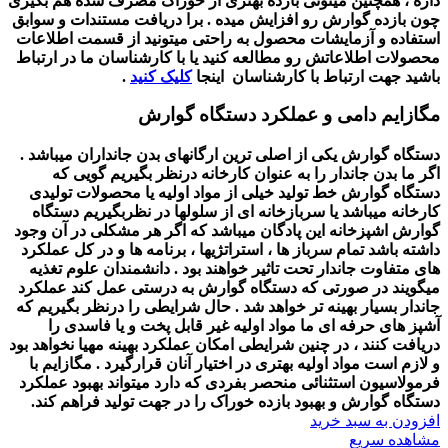
داره ، همچنین میتونی بازده بهتری از خوراک مصرف شده هم بگیری
چون بازده گوارش رو افزایش میده .
برا دریافت مستندات و سوابق
استفاده و آزمایشات محصول به راحتی میتونید از قسمت اطلاعات
محصولات اطلاعاتش رو مطالعه کنید یا با کارشناسان ما در ارتباط
باشید جهت ارتباط با کارشناسان اینجا
کلیک کنید
.
مگازایم دامی و عملکرد دستگاه گوارش
دستگاه گوارش یکی از اصلی ترین ارگانهای بدن جانداران میباشد .
اگر ما بدن جاندار را به عنوان کارخانه درنظر بگیریم گویی که
دستگاه گوارش خط تولید خیلی از مواد اولیه یا محصولات تولیدی
کارخانه میباشد یا سربازخانه ای از سلولها در نظربگیریم دستگاه
گوارش اشپزخانه این پادگان میباشد که اگر هر مشکلی در آن وجود
داشته باشد تمام سرباز ها ، استراتژیها ، برنامه ها و در کل عملکرد
های متفاوت جاندار تحت تاثیر خواهند بود .
دانشمندان علوم تغذیه
میگویند در صورتی که دستگاه گوارش به درستی عمل کند عملکرد
جاندار بسیار بهینه تر خواهد شد .
حال شرایطی را درنظر بگیریم که
آشپز های حرفه ای ما مواد اولیه غیر قابل پخت و یا فاسدی را
دریافت کنند ، در چنین شرایطی امکان عملکرد بهینه مهیا نخواهد بود
و لازم است مواد اولیه بهتری در اختیار آنان قرارگیرد .
مگازایم با
فرمولاسیون استثنائی منحصر بفردی که دارد میتواند بهبود عملکرد
دستگاه گوارش و بهبود بازده خوراک را در جهت تولید فراهم کند.
افزودن به سبد خرید
مشاهده سریع