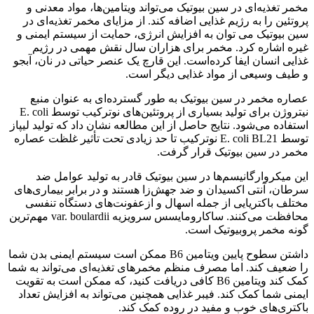
مخمر تغذیه‌ای در سین بیوتیک می‌تواند ویتامین‌ها، مواد معدنی و
پروتئین را به رژیم غذایی اضافه کند. از مزایای مخمر تغذیه‌ای در
سین بیوتیک می توان به افزایش انرژی، حمایت از سیستم ایمنی و
غیره اشاره کرد. مخمر برای هزاران سال نقش مهمی در رژیم
غذایی انسان ایفا کرده‌است. این قارچ یک عنصر حیاتی در نان، آبجو
و طیف وسیعی از مواد غذایی دیگر است.
عصاره مخمر در سین بیوتیک به طور گسترده‌ای به عنوان منبع
نیتروژن برای تولید بسیاری از پروتئین‌های نوترکیب توسط E. coli
استفاده می‌شود. نتایج حاصل از این مطالعه نشان داد که تولید لیپاز
توسط E. coli BL21 نوترکیب تا حد زیادی تحت تأثیر غلظت عصاره
مخمر در سین بیوتیک قرار گرفت.
این میکروارگانیسم‌ها در سین بیوتیک قادر به تولید عوامل ضد
سرطان، آنتی اکسیدان و ضد جهش‌زا هستند و در برابر بیماری‌های
مختلف باکتریایی از جمله اسهال و ازعفونت‌های دستگاه تنفسی
محافظت می‌کنند. ساکارومایسس سرویزیه var. boulardii مهم‌ترین
گونه مخمر پروبیوتیک است.
داشتن سطوح پایین ویتامین B6 ممکن است سیستم ایمنی بدن شما
را ضعیف کند. اما مصرف منظم مخمر‌های تغذیه‌ای می‌تواند به شما
کمک کند ویتامین B6 کافی دریافت کنید، که ممکن است به تقویت
ایمنی شما کمک کند. فیبر غذایی همچنین می‌تواند به افزایش تعداد
باکتری‌های خوب و مفید در روده کمک کند.