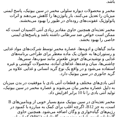
باشد.
مخمر و محصولات دیواره سلولی مخمر در سین بیوتیک، پاسخ ایمنی
میزبان را تعدیل می‌کنند، بار پاتوژن‌ها را کاهش می‌دهند و اثرات
پاتولوژیک عفونت‌های روده‌ای در طیور را بهبود می‌بخشند.
مخمر تغذیه‌ای همچنین حاوی مقادیر زیادی آنتی اکسیدان است که
ممکن است خواص ضد سرطانی داشته باشد و پاسخ‌های ایمنی
خاصی را بهبود بخشد.
مانند گیاهان و ادویه‌ها، عصاره مخمر توسط شرکت‌های مواد غذایی
و رستوران‌ها به عنوان یک ماده معطر برای طراحی برنامه‌های
غذایی و نوشیدنی‌های خوش طعم‌تر مانند سوپ‌ها، سس‌ها،
چاشنی‌ها، میان وعده‌ها، غذاهای آماده، محصولات گوشتی و غیره
استفاده می‌شود و در واقع یک نوع گرید انسانی و غذایی علاوه بر
گرید جانوری در سین بیوتیک دارد.
آنتی بادی‌های مختلف و قطعات آنتی بادی با موفقیت در بدن میزبان
به دلیل عصاره مخمر بیان می‌شوند و عصاره مخمر در سین بیوتیک،
تولید آنتی بادی را تا 10 برابر افزایش داد.
مخمر تغذیه‌ای در سین بیوتیک منبع بسیار خوبی از ویتامین‌های B
است، به جز B12، اگرچه اغلب برای کمک به مبارزه با کمبود در
رژیم‌های گیاه‌خواری و وگان اضافه می‌شود. همچنین حاوی
گلوتامات است، اما نه مونو سدیم گلوتامات (MSG) که این امر