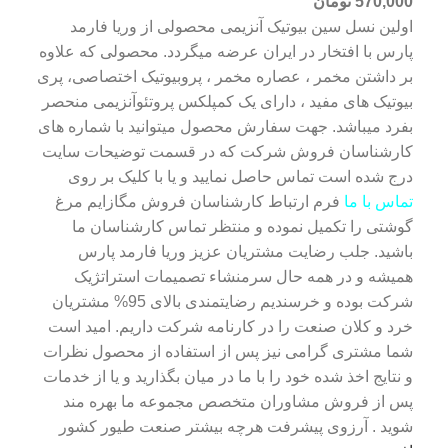
570,000
تومان
اولین نسل سین بیوتیک آنزیمی محصولی از وریا فارمد
پارس با افتخار در ایران عرضه میگردد. محصولی که علاوه
بر داشتن مخمر ، عصاره مخمر ، پروبیوتیک اختصاصی، پری
بیوتیک های مفید ، دارای یک کمپلکس پروتئوآنزیمی منحصر
بفرد میباشد. جهت سفارش محصول میتوانید با شماره های
کارشناسان فروش شرکت که در قسمت توضیحات سایت
درج شده است تماس حاصل نمایید و یا با کلیک بر روی
تماس با ما
فرم ارتباط کارشناسان فروش مگازایم مرغ
گوشتی را تکمیل نموده و منتظر تماس کارشناسان ما
باشید. جلب رضایت مشتریان عزیز وریا فارمد پارس
همیشه و در همه حال سرمنشاء تصمیمات استراتژیک
شرکت بوده و خرسندیم رضایتمندی بالای 95% مشتریان
خرد و کلان صنعت را در کارنامه شرکت داریم. امید است
شما مشتری گرامی نیز پس از استفاده از محصول نظرات
و نتایج اخذ شده خود را با ما در میان بگذارید و یا از خدمات
پس از فروش مشاوران متخصص مجموعه ما بهره مند
شوید . آرزوی پیشرفت هرچه بیشتر صنعت طیور کشور