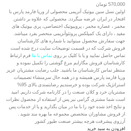
570,000
تومان
اولین نسل سین بیوتیک آنزیمی محصولی از وریا فارمد پارس با
افتخار در ایران عرضه میگردد. محصولی که علاوه بر داشتن
مخمر ، عصاره مخمر ، پروبیوتیک اختصاصی، پری بیوتیک های
مفید ، دارای یک کمپلکس پروتئوآنزیمی منحصر بفرد میباشد.
جهت سفارش محصول میتوانید با شماره های کارشناسان
فروش شرکت که در قسمت توضیحات سایت درج شده است
تماس حاصل نمایید و یا با کلیک بر روی
تماس با ما
فرم ارتباط
کارشناسان فروش مگازایم مرغ گوشتی را تکمیل نموده و
منتظر تماس کارشناسان ما باشید. جلب رضایت مشتریان عزیز
وریا فارمد پارس همیشه و در همه حال سرمنشاء تصمیمات
استراتژیک شرکت بوده و خرسندیم رضایتمندی بالای 95%
مشتریان خرد و کلان صنعت را در کارنامه شرکت داریم. امید
است شما مشتری گرامی نیز پس از استفاده از محصول نظرات
و نتایج اخذ شده خود را با ما در میان بگذارید و یا از خدمات پس
از فروش مشاوران متخصص مجموعه ما بهره مند شوید .
آرزوی پیشرفت هرچه بیشتر صنعت طیور کشور
افزودن به سبد خرید