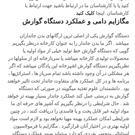
کنید یا با کارشناسان ما در ارتباط باشید جهت ارتباط با
کارشناسان اینجا
کلیک کنید
.
مگازایم دامی و عملکرد دستگاه گوارش
دستگاه گوارش یکی از اصلی ترین ارگانهای بدن جانداران
میباشد . اگر ما بدن جاندار را به عنوان کارخانه درنظر بگیریم
گویی که دستگاه گوارش خط تولید خیلی از مواد اولیه یا
محصولات تولیدی کارخانه میباشد یا سربازخانه ای از سلولها در
نظربگیریم دستگاه گوارش اشپزخانه این پادگان میباشد که اگر
هر مشکلی در آن وجود داشته باشد تمام سرباز ها ، استراتژیها ،
برنامه ها و در کل عملکرد های متفاوت جاندار تحت تاثیر خواهند
بود .
دانشمندان علوم تغذیه میگویند در صورتی که دستگاه
گوارش به درستی عمل کند عملکرد جاندار بسیار بهینه تر خواهد
شد .
حال شرایطی را درنظر بگیریم که آشپز های حرفه ای ما
مواد اولیه غیر قابل پخت و یا فاسدی را دریافت کنند ، در چنین
شرایطی امکان عملکرد بهینه مهیا نخواهد بود و لازم است مواد
اولیه بهتری در اختیار آنان قرارگیرد .
مگازایم با فرمولاسیون
استثنائی منحصر بفردی که دارد میتواند بهبود عملکرد دستگاه